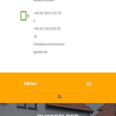
Waltershausen
+49 (0) 362 2 63 70
0
+49 (0) 163 518 49
19
info[at]sunshinehouse-
ggmbh.de
MENU