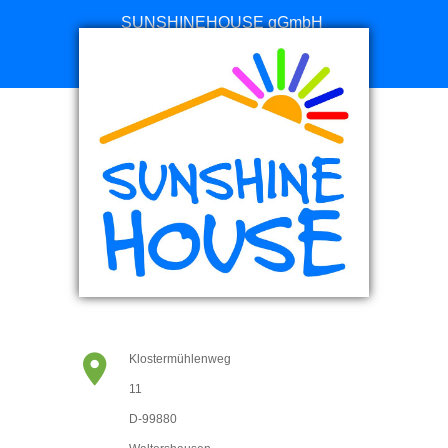
SUNSHINEHOUSE gGmbH
Online Spenden
Klostermühlenweg
11
D-99880