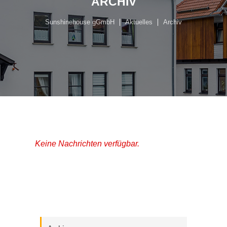
ARCHIV
Sunshinehouse gGmbH
Aktuelles
Archiv
Keine Nachrichten verfügbar.