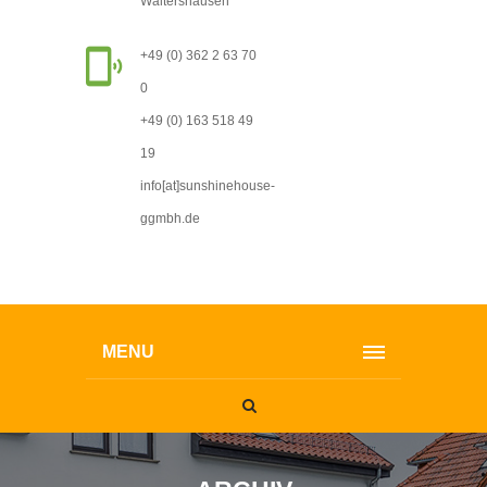
Waltershausen
+49 (0) 362 2 63 70
0
+49 (0) 163 518 49
19
info[at]sunshinehouse-
ggmbh.de
MENU