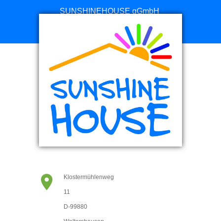
SUNSHINEHOUSE gGmbH
Online Spenden
Klostermühlenweg
11
D-99880