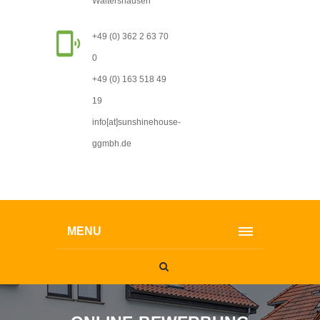
Waltershausen
+49 (0) 362 2 63 70
0
+49 (0) 163 518 49
19
info[at]sunshinehouse-
ggmbh.de
MENU