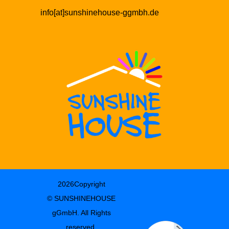
info[at]sunshinehouse-ggmbh.de
2026Copyright
© SUNSHINEHOUSE
gGmbH. All Rights
reserved.