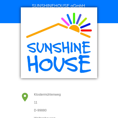
SUNSHINEHOUSE gGmbH
Online Spenden
Klostermühlenweg
11
D-99880